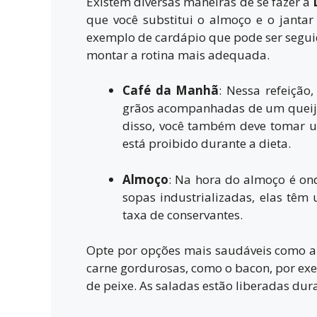
Existem diversas maneiras de se fazer a
que você substitui o almoço e o janta
exemplo de cardápio que pode ser seguid
montar a rotina mais adequada.
Café da Manhã
: Nessa refeição
grãos acompanhadas de um queijo
disso, você também deve tomar u
está proibido durante a dieta.
Almoço
: Na hora do almoço é onde
sopas industrializadas, elas t
taxa de conservantes.
Opte por opções mais saudáveis como a 
carne gordurosas, como o bacon, por ex
de peixe. As saladas estão liberadas dur