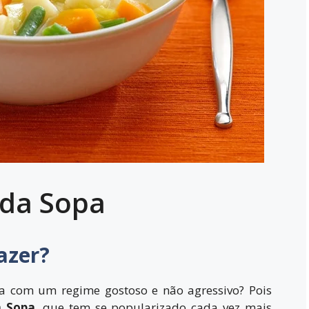
 da Sopa
azer?
a com um regime gostoso e não agressivo? Pois
a Sopa
, que tem se popularizado cada vez mais