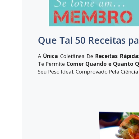
Que Tal 50 Receitas p
A
Ú
nica
Coletânea De
R
eceitas
Rápida
Te Permite
C
omer
Quando
e Quanto Q
Seu Peso Ideal, Comprovado Pela Ciência